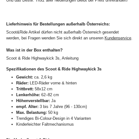
Und das Beste: Trotz aller Neuerungen bleibt der Preis unverändert!
Lieferhinweis für Bestellungen außerhalb Österreichs:
Scoot&Ride Artikel dürfen nicht außerhalb Österreich gesendet
werden, bei Fragen wenden Sie sich direkt an unseren
Kundenservice
.
Was ist in der Box enthalten?
Scoot & Ride Highwaykick 3s, Anleitung
Spezifikationen des Scoot & Ride Highwaykick 3s
Gewicht:
ca. 2,6 kg
Räder:
LED-Räder vorne & hinten
Trittbrett:
58x12 cm
Lenkerhöhe:
62–82 cm
Höhenverstellbar:
Ja
empf. Alter:
3 bis 7 Jahre (96 - 130cm)
Max. Belastung:
50 kg
Trendiges Bi-Colour-Design in 4 Varianten
Kinderleichter Faltmechanismus