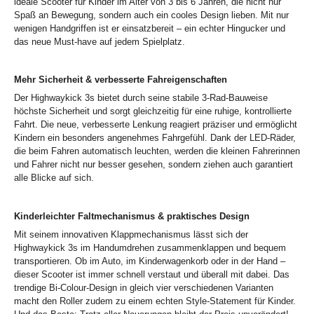
ideale Scooter für Kinder im Alter von 3 bis 6 Jahren, die nicht nur
Spaß an Bewegung, sondern auch ein cooles Design lieben. Mit nur
wenigen Handgriffen ist er einsatzbereit – ein echter Hingucker und
das neue Must-have auf jedem Spielplatz.
Mehr Sicherheit & verbesserte Fahreigenschaften
Der Highwaykick 3s bietet durch seine stabile 3-Rad-Bauweise
höchste Sicherheit und sorgt gleichzeitig für eine ruhige, kontrollierte
Fahrt. Die neue, verbesserte Lenkung reagiert präziser und ermöglicht
Kindern ein besonders angenehmes Fahrgefühl. Dank der LED-Räder,
die beim Fahren automatisch leuchten, werden die kleinen Fahrerinnen
und Fahrer nicht nur besser gesehen, sondern ziehen auch garantiert
alle Blicke auf sich.
Kinderleichter Faltmechanismus & praktisches Design
Mit seinem innovativen Klappmechanismus lässt sich der
Highwaykick 3s im Handumdrehen zusammenklappen und bequem
transportieren. Ob im Auto, im Kinderwagenkorb oder in der Hand –
dieser Scooter ist immer schnell verstaut und überall mit dabei. Das
trendige Bi-Colour-Design in gleich vier verschiedenen Varianten
macht den Roller zudem zu einem echten Style-Statement für Kinder.