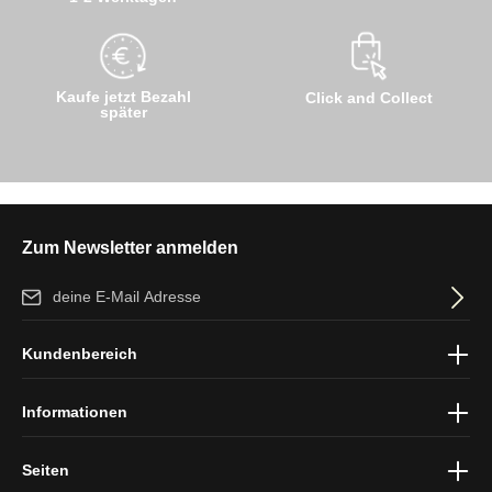
Kaufe jetzt Bezahl
Click and Collect
später
Zum Newsletter anmelden
E-Mail-Adresse*
Ich habe die
Datenschutzbestimmungen
zur Kenntnis genommen
Kundenbereich
und die
AGB
gelesen und bin mit ihnen einverstanden.
Informationen
Seiten