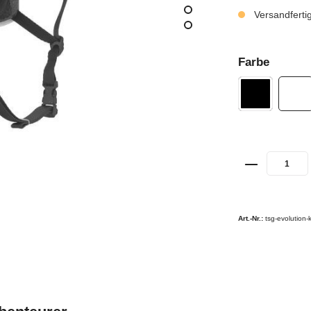
Versandferti
Farbe
Art.-Nr.:
tsg-evolution-