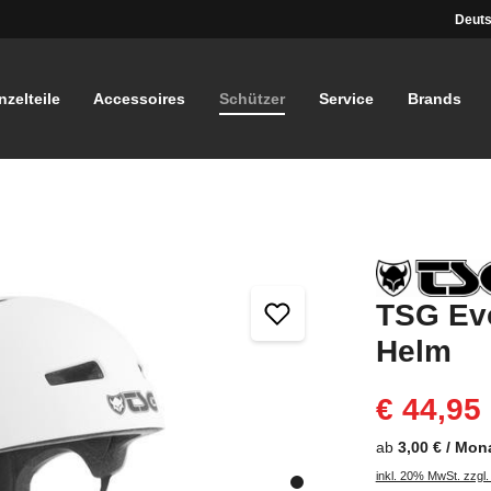
Deuts
nzelteile
Accessoires
Schützer
Service
Brands
TSG Evo
Helm
€ 44,95
ab
3,00 € / Mon
inkl. 20% MwSt. zzgl