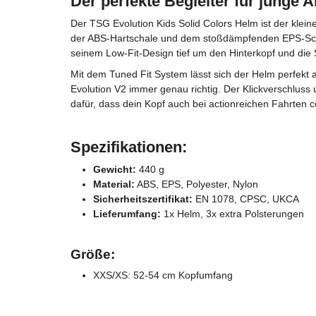
Der perfekte Begleiter für junge 
Der TSG Evolution Kids Solid Colors Helm ist der klei
der ABS-Hartschale und dem stoßdämpfenden EPS-Schau
seinem Low-Fit-Design tief um den Hinterkopf und die
Mit dem Tuned Fit System lässt sich der Helm perfek
Evolution V2 immer genau richtig. Der Klickverschluss 
dafür, dass dein Kopf auch bei actionreichen Fahrten co
Spezifikationen:
Gewicht:
440 g
Material:
ABS, EPS, Polyester, Nylon
Sicherheitszertifikat:
EN 1078, CPSC, UKCA
Lieferumfang:
1x Helm, 3x extra Polsterungen
Größe:
XXS/XS: 52-54 cm Kopfumfang