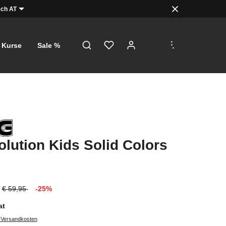
ch AT
.
.
.
Kurse
Sale %
lution Kids Solid Colors
€ 59,95
-25%
at
. Versandkosten