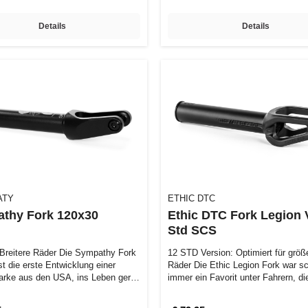
Details
Details
ATY
ETHIC DTC
thy Fork 120x30
Ethic DTC Fork Legion 
Std SCS
r Breitere Räder Die Sympathy Fork
12 STD Version: Optimiert für größ
st die erste Entwicklung einer
Räder Die Ethic Legion Fork war s
arke aus den USA, ins Leben ger…
immer ein Favorit unter Fahrern, d
Qu…