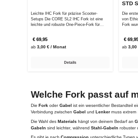
STD 
Leichte IHC Fork für präzise Scooter-
Die erst
Setups Die CORE SL2 IHC Fork ist eine
von Ethi
leichte und robuste One-Piece-Fork für
Fork wur
Frees…
€ 69,95
€ 69,9
ab
3,00 € / Monat
ab
3,00
Details
Welche Fork passt auf 
Die
Fork
oder
Gabel
ist ein wesentlicher Bestandteil e
Verbindung zwischen
Gabel
und
Lenker
muss extrem so
Die Wahl des
Materials
hängt von deinem Bedarf an
G
Gabeln
sind leichter, während
Stahl-Gabeln
robuster 
Es gibt je nach
Compression
unterschiedliche Typen v