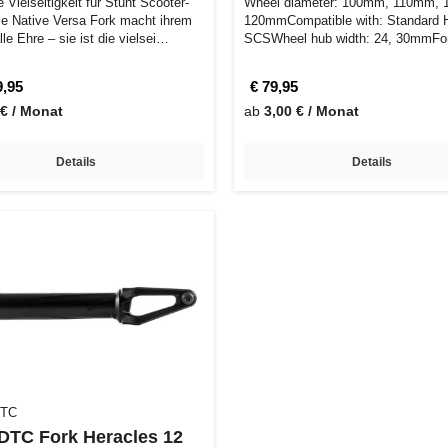
Vielseitigkeit für Stunt Scooter-
Wheel diameter: 100mm, 110mm,
ie Native Versa Fork macht ihrem
120mmCompatible with: Standard 
le Ehre – sie ist die vielsei…
SCSWheel hub width: 24, 30mmFo
length: 149mmW…
9,95
€ 79,95
 € / Monat
ab
3,00 € / Monat
Details
Details
DTC
 DTC Fork Heracles 12