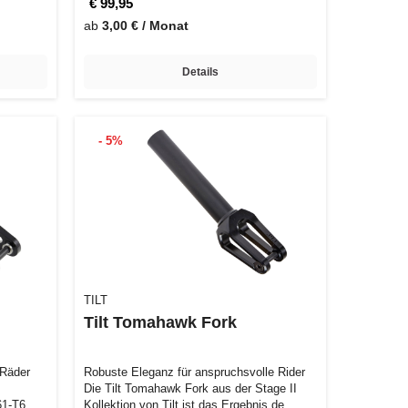
€ 99,95
ab
3,00 € / Monat
Details
- 5%
TILT
Tilt Tomahawk Fork
 Räder
Robuste Eleganz für anspruchsvolle Rider
s
Die Tilt Tomahawk Fork aus der Stage II
61-T6
Kollektion von Tilt ist das Ergebnis de…