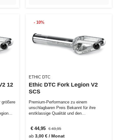
- 10%
ETHIC DTC
V2 12
Ethic DTC Fork Legion V2
SCS
 größere
Premium-Performance zu einem
unschlagbaren Preis Bekannt für ihre
egion
erstklassige Qualität und den
erschwinglichen Preis, b…
€ 44,95
€ 49,95
ab
3,00 € / Monat