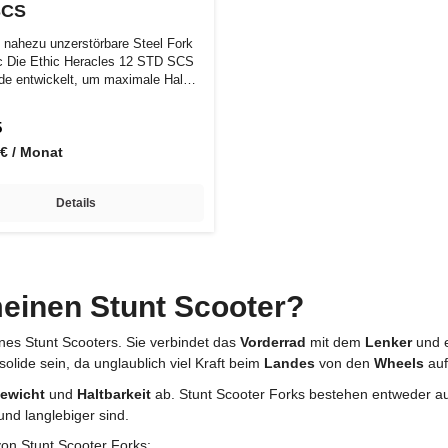
SCS
e nahezu unzerstörbare Steel Fork
c Die Ethic Heracles 12 STD SCS
de entwickelt, um maximale Hal…
5
 € / Monat
Details
meinen Stunt Scooter?
ines Stunt Scooters. Sie verbindet das
Vorderrad
mit dem
Lenker
und e
lide sein, da unglaublich viel Kraft beim
Landes
von den
Wheels
auf
ewicht
und
Haltbarkeit
ab. Stunt Scooter Forks bestehen entweder 
und langlebiger sind.
on Stunt Scooter Forks: