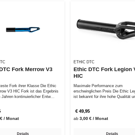
DTC
ETHIC DTC
 DTC Fork Merrow V3
Ethic DTC Fork Legion 
HIC
teste Fork ihrer Klasse Die Ethic
Maximale Performance zum
ow V3 HIC Fork ist das Ergebnis
erschwinglichen Preis Die Ethic Le
 Jahren kontinuierlicher Entw…
ist bekannt für ihre hohe Qualität 
ausgezei…
5
€ 49,95
 € / Monat
ab
3,00 € / Monat
Details
Details