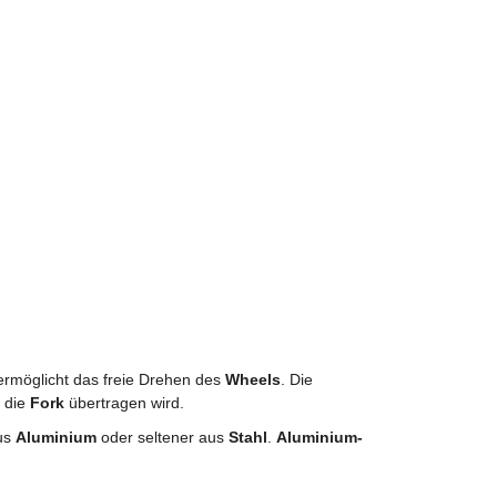
rmöglicht das freie Drehen des
Wheels
. Die
 die
Fork
übertragen wird.
aus
Aluminium
oder seltener aus
Stahl
.
Aluminium-