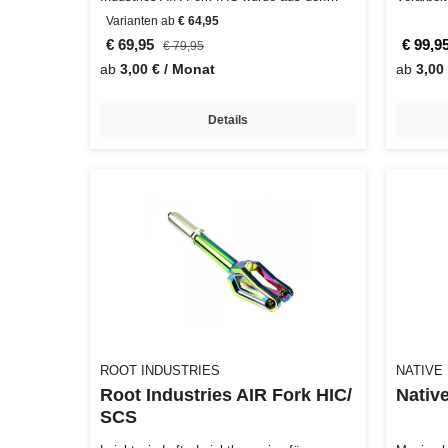
Wünschen und Bedürfni…
ist nich
Varianten ab
€ 64,95
€ 69,95
€ 99,9
€ 79,95
ab
3,00 € / Monat
ab
3,00
Details
ROOT INDUSTRIES
NATIVE
Root Industries AIR Fork HIC/
Nativ
SCS