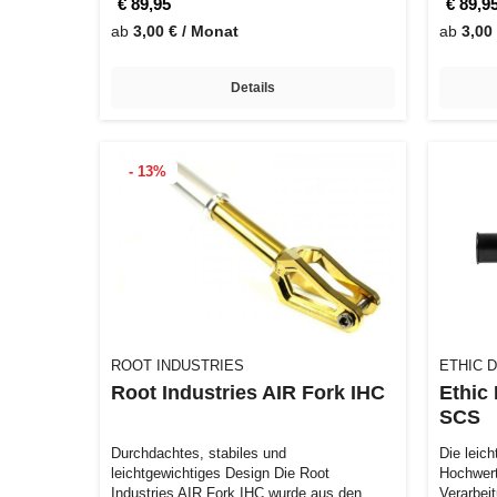
€ 89,95
€ 89,9
ab
3,00 € / Monat
ab
3,00
Details
- 13%
ROOT INDUSTRIES
ETHIC 
Root Industries AIR Fork IHC
Ethic
SCS
Durchdachtes, stabiles und
Die leich
leichtgewichtiges Design Die Root
Hochwert
Industries AIR Fork IHC wurde aus den
Verarbei