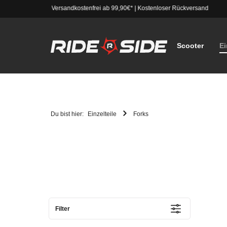
Versandkostenfrei ab 99,90€*
|
Kostenloser Rückversand
Scooter
Ei
Du bist hier:
Einzelteile
Forks
Filter