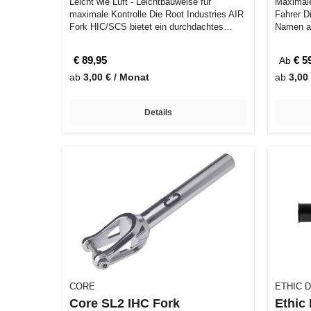
Leicht wie Luft - Leichtbauweise für
Maximale 
maximale Kontrolle Die Root Industries AIR
Fahrer D
Fork HIC/SCS bietet ein durchdachtes
Namen al
Des…
€ 89,95
€ 5
Ab
ab
3,00 € / Monat
ab
3,00
Details
CORE
ETHIC 
Core SL2 IHC Fork
Ethic