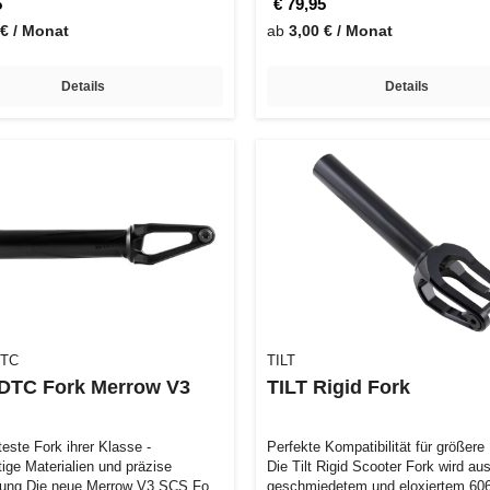
5
€ 79,95
 € / Monat
ab
3,00 € / Monat
Details
Details
DTC
TILT
 DTC Fork Merrow V3
TILT Rigid Fork
teste Fork ihrer Klasse -
Perfekte Kompatibilität für größere
ige Materialien und präzise
Die Tilt Rigid Scooter Fork wird au
tung Die neue Merrow V3 SCS Fork
geschmiedetem und eloxiertem 60