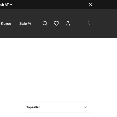
ch AT
.
.
.
Kurse
Sale %