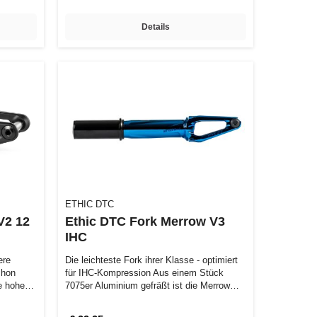
Details
ETHIC DTC
V2 12
Ethic DTC Fork Merrow V3
IHC
ere
Die leichteste Fork ihrer Klasse - optimiert
chon
für IHC-Kompression Aus einem Stück
ie hohe
7075er Aluminium gefräßt ist die Merrow…