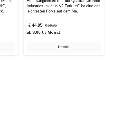
 115mm,
Erschwinglichkeit trifft auf Qualität Die Root
HIC,
Industries Invictus V2 Fork IHC ist eine der
rk
leichtesten Forks auf dem Ma…
€ 44,95
€ 59,95
ab
3,00 € / Monat
Details