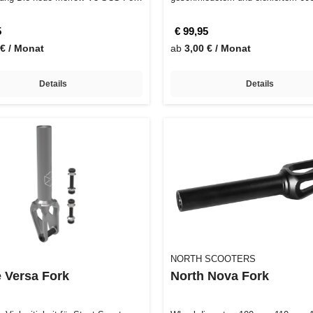
…
Alum…
5
€ 99,95
 € / Monat
ab
3,00 € / Monat
Details
Details
NORTH SCOOTERS
e Versa Fork
North Nova Fork