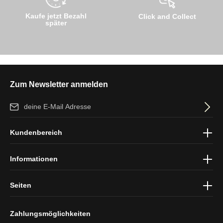
Kaufe jetzt Bezahl
Click and Collect
später
Zum Newsletter anmelden
E-Mail-Adresse*
Ich habe die
Datenschutzbestimmungen
zur Kenntnis genommen
Kundenbereich
und die
AGB
gelesen und bin mit ihnen einverstanden.
Informationen
Seiten
Zahlungsmöglichkeiten