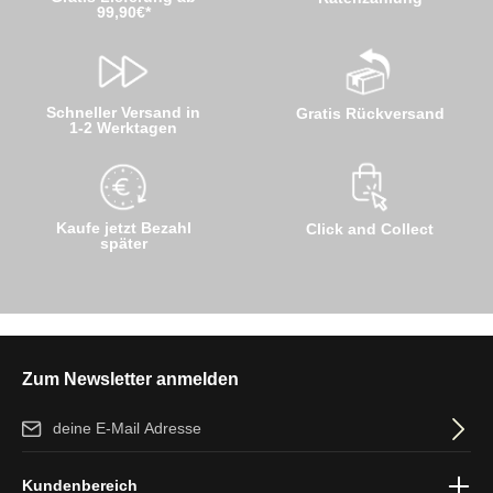
99,90€*
Schneller Versand in
Gratis Rückversand
1-2 Werktagen
Kaufe jetzt Bezahl
Click and Collect
später
Zum Newsletter anmelden
E-Mail-Adresse*
Ich habe die
Datenschutzbestimmungen
zur Kenntnis genommen
Kundenbereich
und die
AGB
gelesen und bin mit ihnen einverstanden.