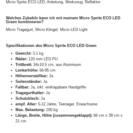
Micro Sprite ECO LED, Anleitung, Werkzeug, Reflektor
Welches Zubehör kann ich mit meinem Micro Sprite ECO LED
Green kombinieren?
Micro Tragegurt, Micro Klingel, Micro LED Light
Spezifikationen des Micro Sprite ECO LED Green
Gewicht:
3,1 kg
Räder:
120 mm LED PU
Trittbrett:
34x10,5 cm, aus Aluminium
Lenkerhöhe:
66-95 cm
Höhenverstellbar:
Ja
Seitenständer:
Ja
Faltbar:
Ja, inkl. einklappbare Handgriffe
Tragegurthalter:
Ja
Schutzblech:
Ja
empf. Alter:
5-12 Jahre, Teenager, Erwachsene
Max. Belastung:
100 kg
Länge, Breite, Höhe (zusammengeklappt):
66 cm x 38 cm x
21 cm