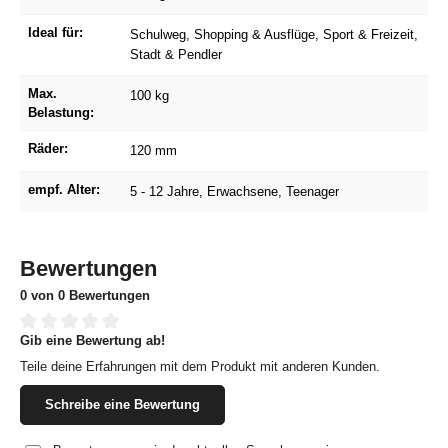
Ideal für:
Schulweg
, Shopping & Ausflüge
, Sport & Freizeit
,
Stadt & Pendler
Max.
100 kg
Belastung:
Räder:
120 mm
empf. Alter:
5 - 12 Jahre
, Erwachsene
, Teenager
Bewertungen
0 von 0 Bewertungen
Gib eine Bewertung ab!
Durchschnittliche Bewertung von 0 von 5 Sternen
Teile deine Erfahrungen mit dem Produkt mit anderen Kunden.
Schreibe eine Bewertung