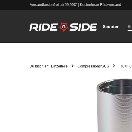
Versandkostenfrei ab 99,90€*
|
Kostenloser Rückversand
Scooter
Ei
Du bist hier:
Einzelteile
Compressions/SCS
iHC/HIC