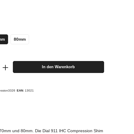
mm
80mm
In den Warenkorb
ression3326
EAN:
13021
m, 70mm und 80mm. Die Dial 911 IHC Compression Shim