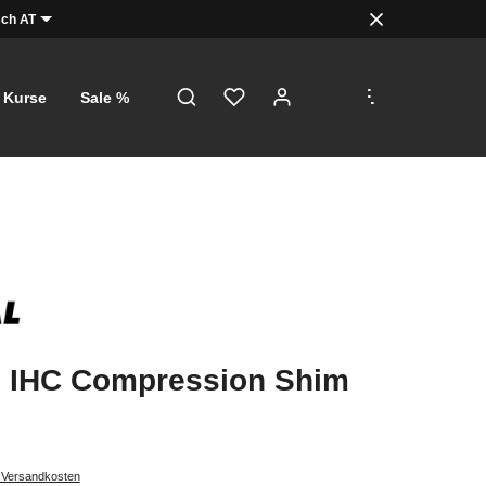
ch AT
.
.
.
Kurse
Sale %
1 IHC Compression Shim
. Versandkosten