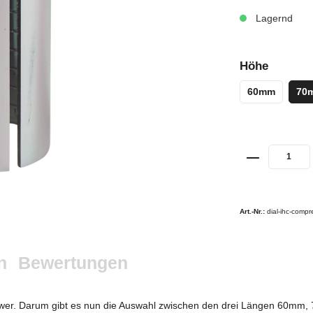
Lagernd
Höhe
60mm
70
Art.-Nr.:
dial-ihc-comp
n
Bewertungen
schwer. Darum gibt es nun die Auswahl zwischen den drei Längen 60m