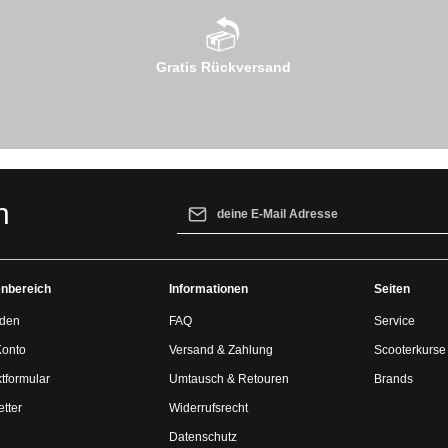
Gratis Rückversand
E-Mail-Adresse*
n
Ich habe die
Datenschutzbestimmungen
z
genommen und die
AGB
gelesen und bin 
nbereich
Informationen
einverstanden.
Seiten
den
FAQ
Service
Konto
Versand & Zahlung
Scooterkurse
tformular
Umtausch & Retouren
Brands
tter
Widerrufsrecht
Datenschutz