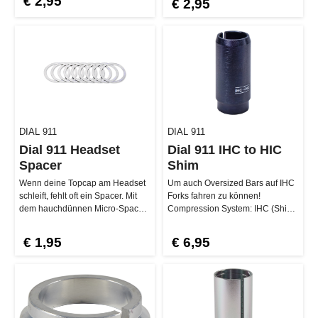
€ 2,95
€ 2,95
DIAL 911
DIAL 911
Dial 911 Headset
Dial 911 IHC to HIC
Spacer
Shim
Wenn deine Topcap am Headset
Um auch Oversized Bars auf IHC
schleift, fehlt oft ein Spacer. Mit
Forks fahren zu können!
dem hauchdünnen Micro-Spacer
Compression System: IHC (Shim)
kannst du dir Abhilfe…
Außendurchmesser HIC
Durchmesser: …
€ 1,95
€ 6,95