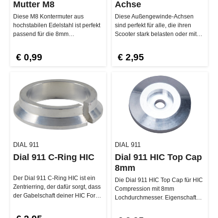
Mutter M8
Achse
Diese M8 Kontermuter aus
Diese Außengewinde-Achsen
hochstabilen Edelstahl ist perfekt
sind perfekt für alle, die ihren
passend für die 8mm
Scooter stark belasten oder mit
Außengewinde-Achsen. Natürlich
Pegs ausstatten möchten. Dank…
selbstsic…
€ 0,99
€ 2,95
DIAL 911
DIAL 911
Dial 911 C-Ring HIC
Dial 911 HIC Top Cap
8mm
Der Dial 911 C-Ring HIC ist ein
Die Dial 911 HIC Top Cap für HIC
Zentrierring, der dafür sorgt, dass
Compression mit 8mm
der Gabelschaft deiner HIC Fork
Lochdurchmesser. Eigenschaften
präzise und sic…
der Dial 911 HIC Top Cap 8mm…