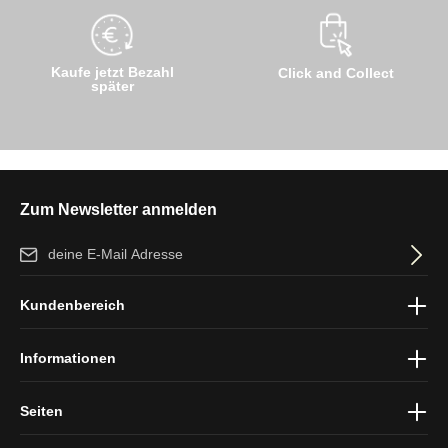
Kaufe jetzt Bezahl
Click and Collect
später
Zum Newsletter anmelden
E-Mail-Adresse*
Ich habe die
Datenschutzbestimmungen
zur Kenntnis genommen
Kundenbereich
und die
AGB
gelesen und bin mit ihnen einverstanden.
Informationen
Seiten