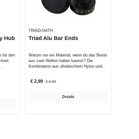
TRIAD-OATH
oy Hub
Triad Alu Bar Ends
e für den
Warum nur ein Material, wenn du das Beste
chnet
aus zwei Welten haben kannst? Die
e …
Kombination aus ultraleichtem Nylon und
stab…
€ 2,99
€ 5,99
Details