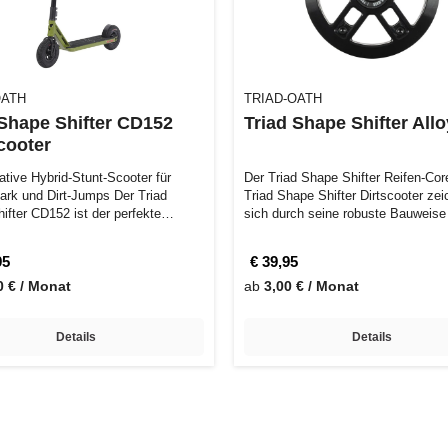
OATH
TRIAD-OATH
 Shape Shifter CD152
Triad Shape Shifter All
cooter
ative Hybrid-Stunt-Scooter für
Der Triad Shape Shifter Reifen-Cor
k und Dirt-Jumps Der Triad
Triad Shape Shifter Dirtscooter zei
ifter CD152 ist der perfekte
sich durch seine robuste Bauweis
95
€ 39,95
0 € / Monat
ab
3,00 € / Monat
Details
Details