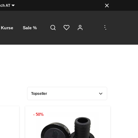
ch AT
.
.
.
Kurse
Sale %
- 50%