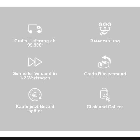
Gratis Lieferung ab
Ratenzahlung
99,90€*
Schneller Versand in
Gratis Rückversand
1-2 Werktagen
Kaufe jetzt Bezahl
Click and Collect
später