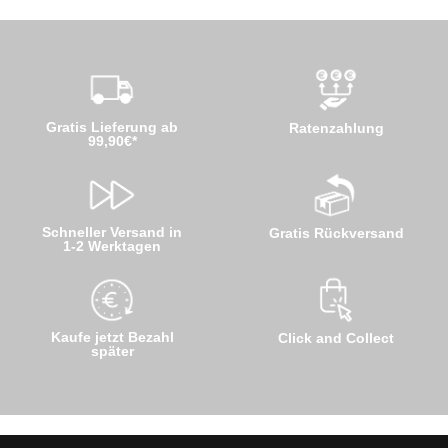
Gratis Lieferung ab
Ratenzahlung
99,90€*
Schneller Versand in
Gratis Rückversand
1-2 Werktagen
Kaufe jetzt Bezahl
Click and Collect
später