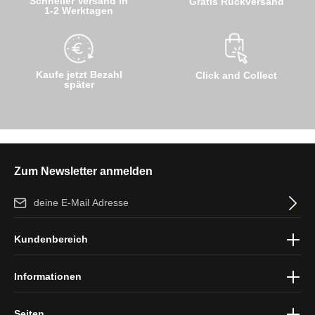
Schneller Versand in
Gratis Rückversand
1-2 Werktagen
Kaufe jetzt Bezahl
Click and Collect
später
Zum Newsletter anmelden
E-Mail-Adresse*
Ich habe die
Datenschutzbestimmungen
zur Kenntnis genommen
Kundenbereich
und die
AGB
gelesen und bin mit ihnen einverstanden.
Informationen
Seiten