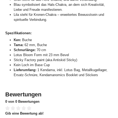
Blau symbolisiert das Hals-Chakra, an dem sich Kreativität,
Liebe und Freude manifestieren.
Lila steht für Kronen-Chakra – erweitertes Bewusstsein und
spirituelle Verbindung.
Spezifikationen:
Ken:
Buche
Tama:
62 mm, Buche
Schnurlänge:
70 cm
Lotus Bloom Form mit 23 mm Bevel
Sticky Factory paint (aka Antiskid Sticky)
Kein Loch im Base Cup
Lieferumfang:
1 Kendama, inkl. Lotus Bag, Metallkugellager,
Ersatz-Schnüre, Kendamanomics Booklet und Stickers
Bewertungen
0 von 0 Bewertungen
Gib eine Bewertung ab!
Durchschnittliche Bewertung von 0 von 5 Sternen