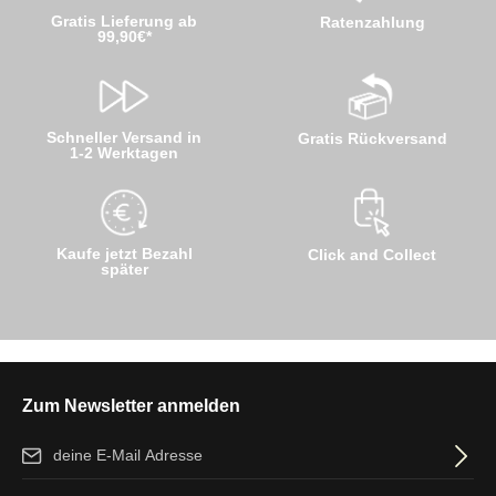
Gratis Lieferung ab
Ratenzahlung
99,90€*
Schneller Versand in
Gratis Rückversand
1-2 Werktagen
Kaufe jetzt Bezahl
Click and Collect
später
Zum Newsletter anmelden
E-Mail-Adresse*
Ich habe die
Datenschutzbestimmungen
zur Kenntnis genommen