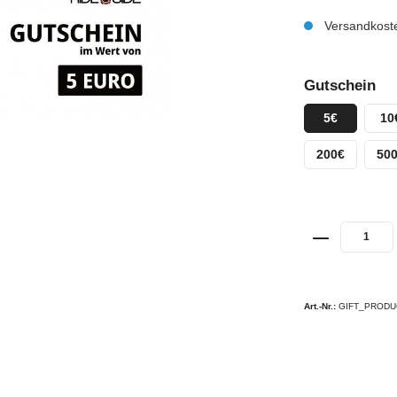
Versandkoste
Gutschein
5€
10
200€
50
Art.-Nr.:
GIFT_PRODU