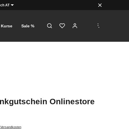
ch AT
.
.
.
Kurse
Sale %
kgutschein Onlinestore
. Versandkosten