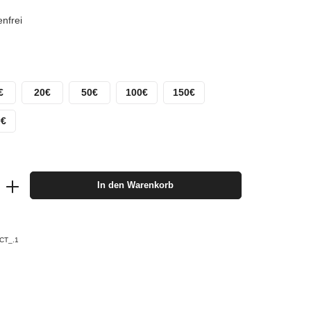
nfrei
€
20€
50€
100€
150€
0€
In den Warenkorb
CT_.1