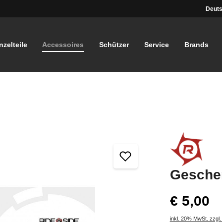
Deuts
nzelteile
Accessoires
Schützer
Service
Brands
Geschen
€ 5,00
inkl. 20% MwSt. zzgl