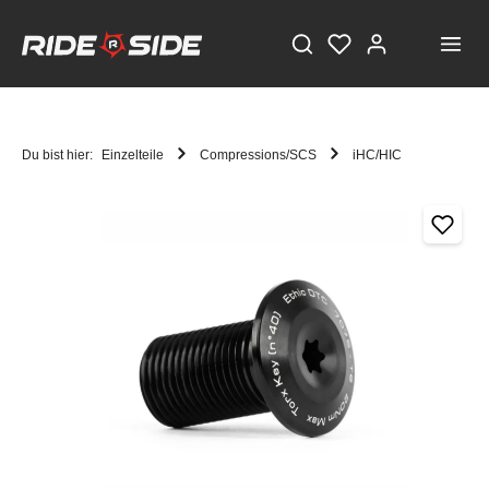
Du bist hier:
Einzelteile
Compressions/SCS
iHC/HIC