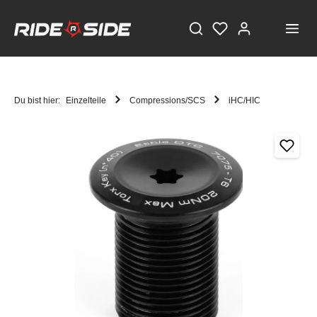
Du bist hier:
Einzelteile
Compressions/SCS
iHC/HIC