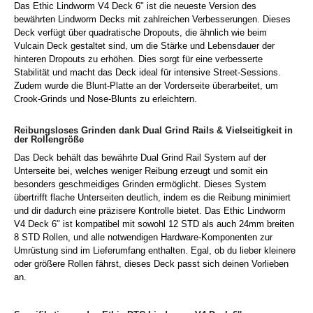
Das Ethic Lindworm V4 Deck 6" ist die neueste Version des
bewährten Lindworm Decks mit zahlreichen Verbesserungen. Dieses
Deck verfügt über quadratische Dropouts, die ähnlich wie beim
Vulcain Deck gestaltet sind, um die Stärke und Lebensdauer der
hinteren Dropouts zu erhöhen. Dies sorgt für eine verbesserte
Stabilität und macht das Deck ideal für intensive Street-Sessions.
Zudem wurde die Blunt-Platte an der Vorderseite überarbeitet, um
Crook-Grinds und Nose-Blunts zu erleichtern.
Reibungsloses Grinden dank Dual Grind Rails & Vielseitigkeit in
der Rollengröße
Das Deck behält das bewährte Dual Grind Rail System auf der
Unterseite bei, welches weniger Reibung erzeugt und somit ein
besonders geschmeidiges Grinden ermöglicht. Dieses System
übertrifft flache Unterseiten deutlich, indem es die Reibung minimiert
und dir dadurch eine präzisere Kontrolle bietet.
Das Ethic Lindworm
V4 Deck 6" ist kompatibel mit sowohl 12 STD als auch 24mm breiten
8 STD Rollen, und alle notwendigen Hardware-Komponenten zur
Umrüstung sind im Lieferumfang enthalten. Egal, ob du lieber kleinere
oder größere Rollen fährst, dieses Deck passt sich deinen Vorlieben
an.