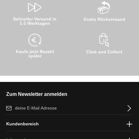
Schneller Versand in
Gratis Rückversand
1-2 Werktagen
Kaufe jetzt Bezahl
Click and Collect
später
Zum Newsletter anmelden
E-Mail-Adresse*
Ich habe die
Datenschutzbestimmungen
zur Kenntnis genommen
Kundenbereich
und die
AGB
gelesen und bin mit ihnen einverstanden.