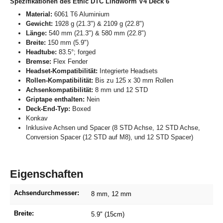
Spezifikationen des Ethic DTC Lindworm V4 Deck 6''
Material:
6061 T6 Aluminium
Gewicht:
1928 g (21.3") & 2109 g (22.8")
Länge:
540 mm (21.3") & 580 mm (22.8")
Breite:
150 mm (5.9")
Headtube:
83.5°; forged
Bremse:
Flex Fender
Headset-Kompatibilität:
Integrierte Headsets
Rollen-Kompatibilität:
Bis zu 125 x 30 mm Rollen
Achsenkompatibilität:
8 mm und 12 STD
Griptape enthalten:
Nein
Deck-End-Typ:
Boxed
Konkav
Inklusive Achsen und Spacer (8 STD Achse, 12 STD Achse,
Conversion Spacer (12 STD auf M8), und 12 STD Spacer)
Eigenschaften
Achsendurchmesser:
8 mm
, 12 mm
Breite:
5.9" (15cm)