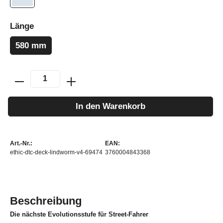
Länge
580 mm
In den Warenkorb
Art.-Nr.:
EAN:
ethic-dtc-deck-lindworm-v4-69474
3760004843368
Beschreibung
Die nächste Evolutionsstufe für Street-Fahrer