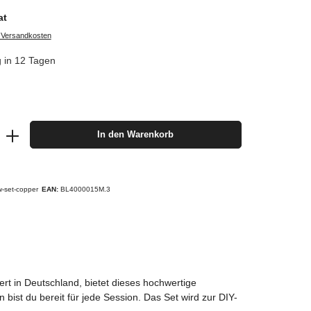
at
. Versandkosten
g in 12 Tagen
In den Warenkorb
w-set-copper
EAN:
BL4000015M.3
ert in Deutschland, bietet dieses hochwertige
ist du bereit für jede Session. Das Set wird zur DIY-