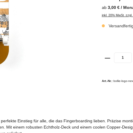
ab
3,00 € / Mon
inkl. 20% MwSt. zzgl
Versandferti
Art.-Nr.:
bollie-logo-ne
erfekte Einstieg für alle, die das Fingerboarding lieben. Präzise monti
ten. Mit einem robusten Echtholz-Deck und einem coolen Copper-Design b