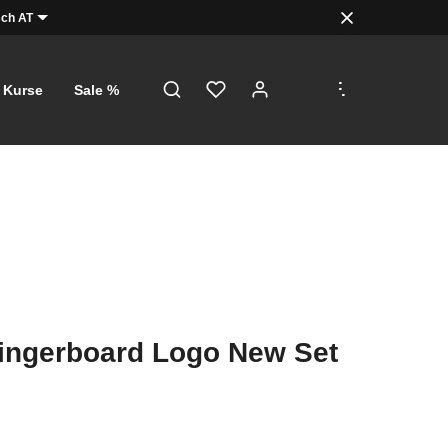
ch AT
.
.
.
Kurse
Sale %
Fingerboard Logo New Set