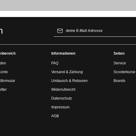
E-Mail-Adresse*
n
Ich habe die
Datenschutzbestimmungen
z
genommen und die
AGB
gelesen und bin 
nbereich
Informationen
einverstanden.
Seiten
den
FAQ
Service
Konto
Versand & Zahlung
Scooterkurse
tformular
Umtausch & Retouren
Brands
tter
Widerrufsrecht
Datenschutz
Impressum
AGB