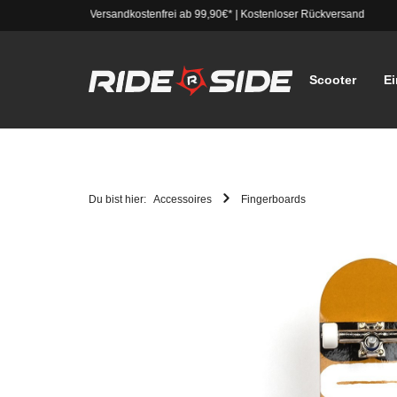
Versandkostenfrei ab 99,90€*
|
Kostenloser Rückversand
Scooter
Ei
Du bist hier:
Accessoires
Fingerboards