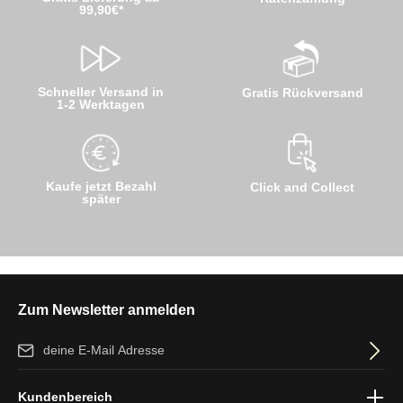
99,90€*
Schneller Versand in
Gratis Rückversand
1-2 Werktagen
Kaufe jetzt Bezahl
Click and Collect
später
Zum Newsletter anmelden
E-Mail-Adresse*
Ich habe die
Datenschutzbestimmungen
zur Kenntnis genommen
Kundenbereich
und die
AGB
gelesen und bin mit ihnen einverstanden.