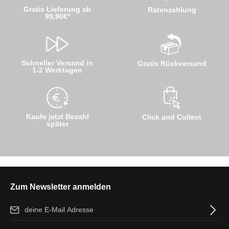
Gratis Lieferung ab
Ratenzahlung
99,90€*
Schneller Versand in
Gratis Rückversand
1-2 Werktagen
Kaufe jetzt Bezahl
Click and Collect
später
Zum Newsletter anmelden
E-Mail-Adresse*
Ich habe die
Datenschutzbestimmungen
zur Kenntnis genommen