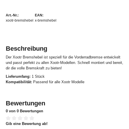
Art.-Nr.:
EAN:
xootr-bremshebel
x-bremshebel
Beschreibung
Der Xootr Bremshebel ist speziell für die Vorderradbremse entwickelt
und passt perfekt zu allen Xootr-Modellen. Schnell montiert und bereit,
dir die volle Bremskraft zu bieten!
Lieferumfang:
1 Stück
Kompatibilität:
Passend für alle Xootr Modelle
Bewertungen
0 von 0 Bewertungen
Gib eine Bewertung ab!
Durchschnittliche Bewertung von 0 von 5 Sternen