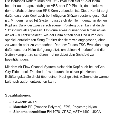
Die Hardshell-Konstruktion des TSG Evolution Solid Color Helm
besteht aus strapazierfähigem ABS oder PP Plastik, das direkt mit
dem stoßabsorbierenden EPS-Kern verbunden ist. Diese Kombi sorgt
dafür, dass dein Kopf auch bei heftigeren Stürzen bestens geschützt
ist. Mit dem Tuned Fit System passt sich der Helm genau an deinen
Kopf an. Dank der zwei verschiedenen Polstergrößen kannst du den
Sitz individuell anpassen. Ob vorne etwas dünner oder hinten etwas
dicker – du entscheidest, wie der Helm sitzen soll! Und durch den
speziell entwickelten Snug Fit sitzt der Helm wie angegossen, ohne
zu wackeln oder zu verrutschen. Der Low Fit des TSG Evolution sorgt
dafür, dass der Helm tief genug sitzt, um deinen Hinterkopf und die
Seiten komplett zu schützen – ohne dabei dein Sichtfeld zu
beeinträchtigen.
Mit dem Air Flow Channel System bleibt dein Kopf auch bei heißen
City-Rides cool. Frische Luft wird durch die clever platzierten
Belüftungskanäle direkt über deinen Kopf geleitet, während die warme
Luft nach außen entweichen kann.
Spezifikationen:
Gewicht:
460 g
Material:
PP (Propene Polymer), EPS, Polyester, Nylon
Sicherheitszertifikat:
EN 1078, CPSC, ASTM1492, UKCA