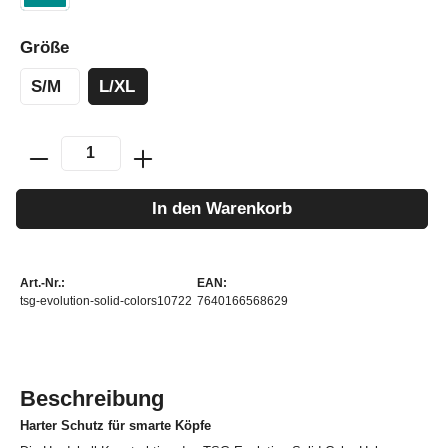
Größe
S/M
L/XL
In den Warenkorb
Art.-Nr.:
EAN:
tsg-evolution-solid-colors10722
7640166568629
Beschreibung
Harter Schutz für smarte Köpfe