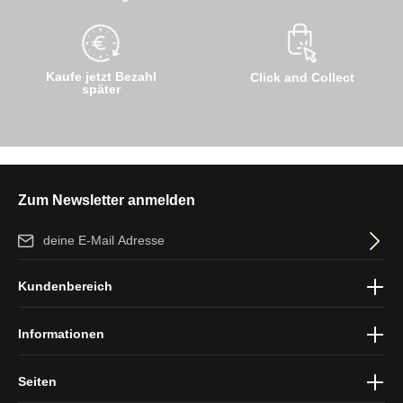
Kaufe jetzt Bezahl
Click and Collect
später
Zum Newsletter anmelden
E-Mail-Adresse*
Ich habe die
Datenschutzbestimmungen
zur Kenntnis genommen
Kundenbereich
und die
AGB
gelesen und bin mit ihnen einverstanden.
Informationen
Seiten