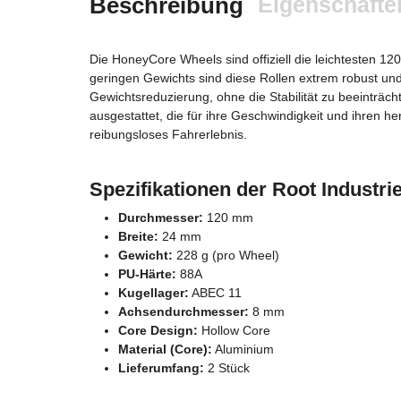
Beschreibung
Eigenschafte
Die HoneyCore Wheels sind offiziell die leichtesten 
geringen Gewichts sind diese Rollen extrem robust und
Gewichtsreduzierung, ohne die Stabilität zu beeinträ
ausgestattet, die für ihre Geschwindigkeit und ihren he
reibungsloses Fahrerlebnis.
Spezifikationen der Root Indust
Durchmesser:
120 mm
Breite:
24 mm
Gewicht:
228 g (pro Wheel)
PU-Härte:
88A
Kugellager:
ABEC 11
Achsendurchmesser:
8 mm
Core Design:
Hollow Core
Material (Core):
Aluminium
Lieferumfang:
2 Stück