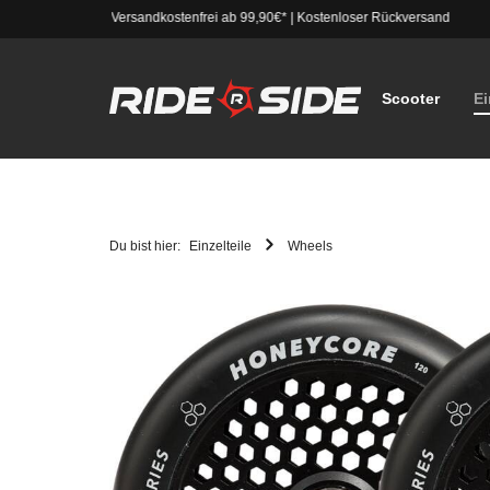
Versandkostenfrei ab 99,90€*
|
Kostenloser Rückversand
Scooter
Ei
Du bist hier:
Einzelteile
Wheels