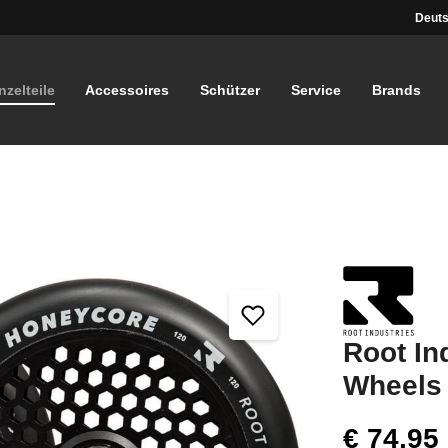
Deuts
nzelteile
Accessoires
Schützer
Service
Brands
Root In
Wheels
€ 74,95