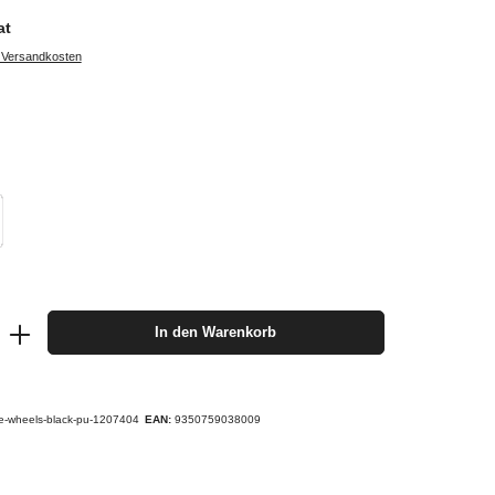
at
. Versandkosten
In den Warenkorb
e-wheels-black-pu-1207404
EAN:
9350759038009