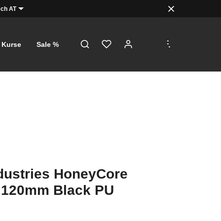
ch AT
.
.
.
Kurse
Sale %
dustries HoneyCore
 120mm Black PU