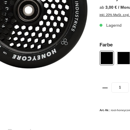
ab
3,00 € / Mon
inkl. 20% MwSt. zzgl
Lagernd
Farbe
Art.-Nr.:
root-honeycor