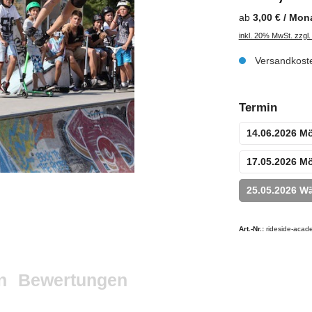
ab
3,00 € / Mon
inkl. 20% MwSt. zzgl
Versandkoste
Termin
14.06.2026 M
17.05.2026 M
25.05.2026 W
Art.-Nr.:
rideside-acad
n
Bewertungen