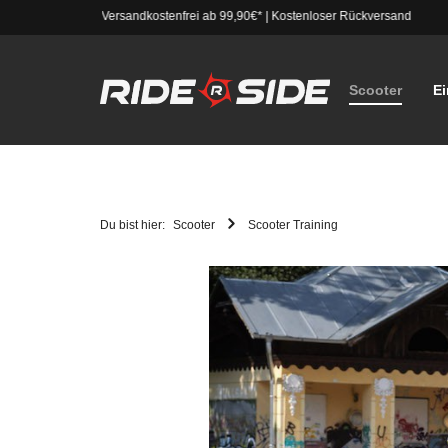
Versandkostenfrei ab 99,90€*
|
Kostenloser Rückversand
Scooter
Ei
Du bist hier:
Scooter
Scooter Training