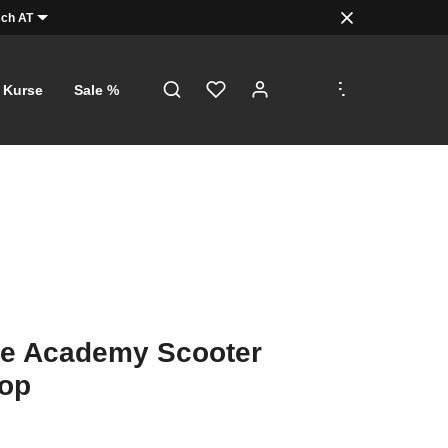
ch AT
.
.
.
Kurse
Sale %
de Academy Scooter
op