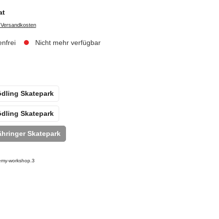
at
. Versandkosten
nfrei
Nicht mehr verfügbar
ödling Skatepark
ödling Skatepark
ähringer Skatepark
emy-workshop.3