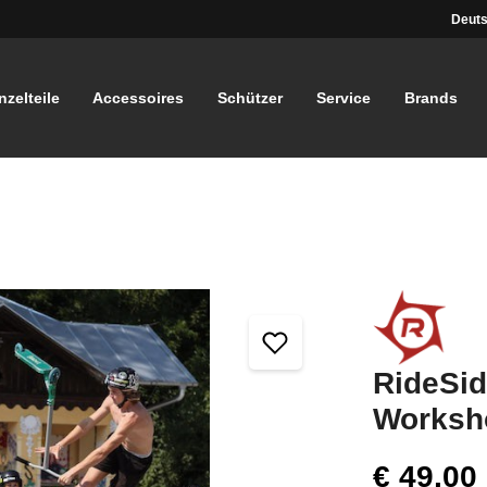
Deuts
nzelteile
Accessoires
Schützer
Service
Brands
RideSi
Worksh
€ 49,00