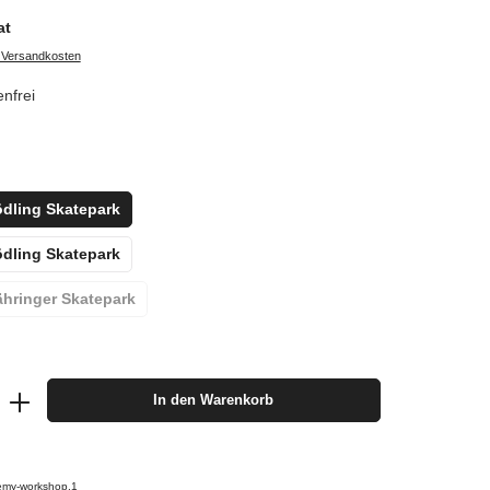
at
. Versandkosten
nfrei
ödling Skatepark
ödling Skatepark
ähringer Skatepark
In den Warenkorb
emy-workshop.1