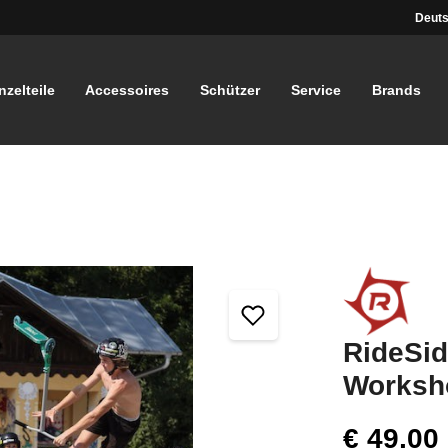
Deuts
nzelteile
Accessoires
Schützer
Service
Brands
RideSi
Worksh
€ 49,00