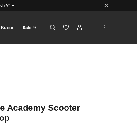
ch AT
.
.
.
Kurse
Sale %
de Academy Scooter
op