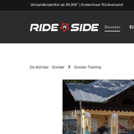
Versandkostenfrei ab 99,90€*
|
Kostenloser Rückversand
Scooter
Ei
Du bist hier:
Scooter
Scooter Training