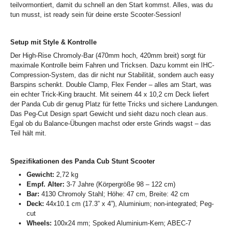
teilvormontiert, damit du schnell an den Start kommst. Alles, was du
tun musst, ist ready sein für deine erste Scooter-Session!
Setup mit Style & Kontrolle
Der High-Rise Chromoly-Bar (470mm hoch, 420mm breit) sorgt für
maximale Kontrolle beim Fahren und Tricksen. Dazu kommt ein IHC-
Compression-System, das dir nicht nur Stabilität, sondern auch easy
Barspins schenkt. Double Clamp, Flex Fender – alles am Start, was
ein echter Trick-King braucht. Mit seinem 44 x 10,2 cm Deck liefert
der Panda Cub dir genug Platz für fette Tricks und sichere Landungen.
Das Peg-Cut Design spart Gewicht und sieht dazu noch clean aus.
Egal ob du Balance-Übungen machst oder erste Grinds wagst – das
Teil hält mit.
Spezifikationen des Panda Cub Stunt Scooter
Gewicht:
2,72 kg
Empf. Alter:
3-7 Jahre (Körpergröße 98 – 122 cm)
Bar:
4130 Chromoly Stahl; Höhe: 47 cm, Breite: 42 cm
Deck:
44x10.1 cm (17.3” x 4”), Aluminium; non-integrated; Peg-
cut
Wheels:
100x24 mm; Spoked Aluminium-Kern; ABEC-7