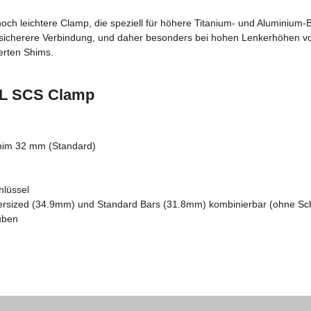
noch leichtere Clamp, die speziell für höhere Titanium- und Aluminium-
 sicherere Verbindung, und daher besonders bei hohen Lenkerhöhen von
erten Shims.
 XL SCS Clamp
him 32 mm (Standard)
lüssel
ersized (34.9mm) und Standard Bars (31.8mm) kombinierbar (ohne Sch
uben