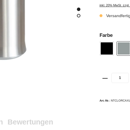
inkl. 20% MwSt. zzgl
Versandferti
Farbe
Art.-Nr.:
NTCLORCAX
n
Bewertungen