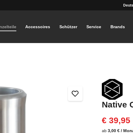
Deuts
nzelteile
Accessoires
Schützer
Service
Brands
Native 
€ 39,95
ab
3,00 € / Mon