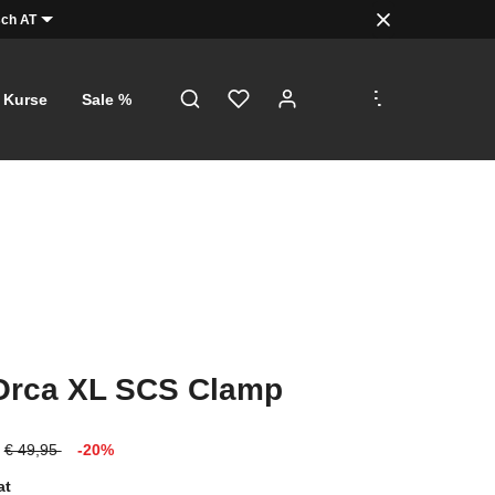
ch AT
.
.
.
Kurse
Sale %
Orca XL SCS Clamp
€ 49,95
-20%
at