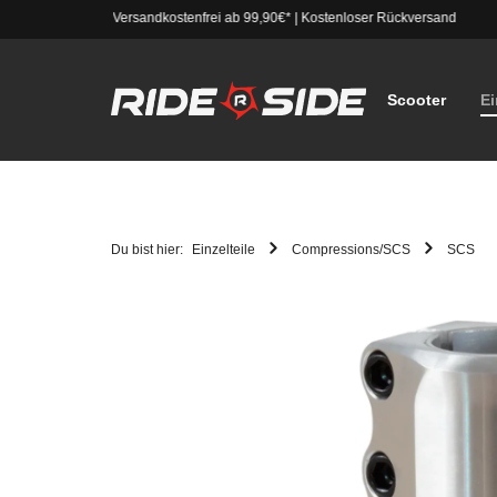
Versandkostenfrei ab 99,90€*
|
Kostenloser Rückversand
Scooter
Ei
Du bist hier:
Einzelteile
Compressions/SCS
SCS