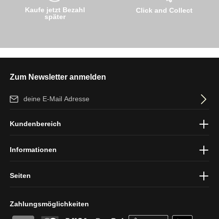
Kaufe jetzt Bezahl
Click and Collect
später
Zum Newsletter anmelden
E-Mail-Adresse*
Ich habe die
Datenschutzbestimmungen
zur Kenntnis genommen
Kundenbereich
und die
AGB
gelesen und bin mit ihnen einverstanden.
Informationen
Seiten
Zahlungsmöglichkeiten