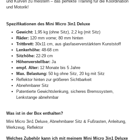
und Kurven zu meistern – das perfekte Training für die Koordination
und Motorik!
Spezifikationen des Mini Micro 3in1 Deluxe
Gewicht:
1,95 kg (ohne Sitz), 2,2 kg (mit Sitz)
Räder:
120 mm vorne; 80 mm hinten
Trittbrett:
30x11 cm, aus glasfaserverstärktem Kunststoff
Lenkerhöhe:
48-68 cm
Sitzhöhe:
22-29 cm
Höhenverstellbar:
Ja
empf. Alter:
12 Monate bis 5 Jahre
Max. Belastung:
50 kg ohne Sitz, 20 kg mit Sitz
Reflektor hinten zur größeren Sichtbarkeit
Abnehmbarer Sitz
Patentierte Gewichtslenkung, sicheres Bremssystem,
Lenkstange abnehmbar
Was ist in der Box enthalten?
Mini Micro 3in1 Deluxe, Abnehmbarer Sitz & Fußrasten, Anleitung,
Werkzeug, Reflektor
Welches Zubehör kann ich mit meinem Mini Micro 3in1 Deluxe