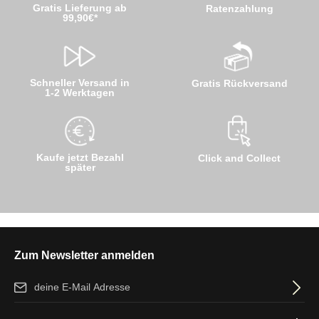
Gratis Lieferung ab
Ratenzahlung
99,90€*
Schneller Versand in
Gratis Rückversand
1-2 Werktagen
Kaufe jetzt Bezahl
Click and Collect
später
Zum Newsletter anmelden
E-Mail-Adresse*
Ich habe die
Datenschutzbestimmungen
zur Kenntnis genommen