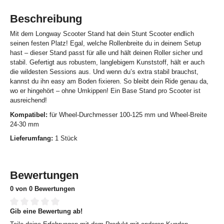
Beschreibung
Mit dem Longway Scooter Stand hat dein Stunt Scooter endlich
seinen festen Platz! Egal, welche Rollenbreite du in deinem Setup
hast – dieser Stand passt für alle und hält deinen Roller sicher und
stabil. Gefertigt aus robustem, langlebigem Kunststoff, hält er auch
die wildesten Sessions aus. Und wenn du’s extra stabil brauchst,
kannst du ihn easy am Boden fixieren. So bleibt dein Ride genau da,
wo er hingehört – ohne Umkippen! Ein Base Stand pro Scooter ist
ausreichend!
Kompatibel:
für Wheel-Durchmesser 100-125 mm und Wheel-Breite
24-30 mm
Lieferumfang:
1 Stück
Bewertungen
0 von 0 Bewertungen
Gib eine Bewertung ab!
Durchschnittliche Bewertung von 0 von 5 Sternen