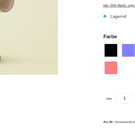
inkl. 20% MwSt. zzgl
Lagernd
Farbe
Art.-Nr.:
kendama-kro