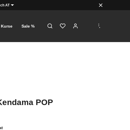
ch AT
.
.
.
Kurse
Sale %
Kendama POP
at