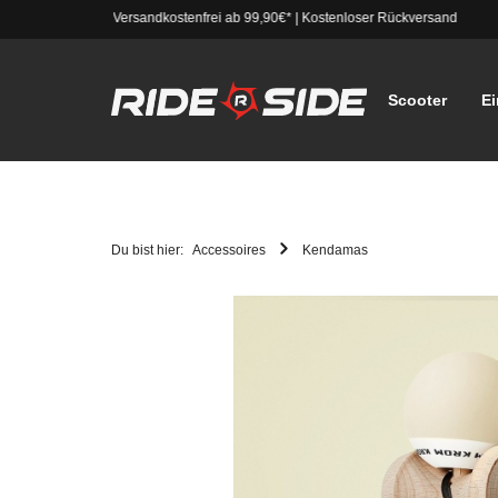
Versandkostenfrei ab 99,90€*
|
Kostenloser Rückversand
Scooter
Ei
Du bist hier:
Accessoires
Kendamas