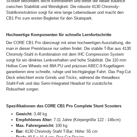
Scooter besonders leicht kontrollieren und bietet die ideale Balance
zwischen Stabilität und Wendigkeit. Die robuste 4130 Chromoly-
Stahlkonstruktion sorgt für eine lange Lebensdauer und macht den
CB1 Pro zum ersten Begleiter für den Skatepark.
Hochwertige Komponenten für schnelle Lernfortschritte
Der CORE CB1 Pro überzeugt mit einer hochwertigen Ausstattung, die
man in dieser Preisklasse nur selten findet. Die stabile T-Bar aus 4130
Chromoly-Stahl in Kombination mit dem IHC Compression System
sorgt für ein direktes Lenkverhalten und hohe Stabilität. Die 110 mm
Hollow Core Wheels mit 88A PU und präzisen ABEC-9 Kugellagern
garantieren eine schnelle, ruhige und leichtgängige Fahrt. Das Peg-Cut
Deck erleichtert erste Grinds und Tricks, während die threadless
Stahl-Fork und das Semi-Integrated Headset für zusätzliche
Robustheit sorgen.
Spezifikationen des CORE CB1 Pro Complete Stunt Scooters
Gewicht:
3,48 kg
Empfohlenes Alter:
7-11 Jahre (Körpergröße 122 - 146cm)
Max. Fahrergewicht:
100 kg
Bar:
4130 Chromoly Stahl T-Bar; Höhe: 55 cm