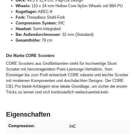
Deck:
49,5 x 11,4 cm; Peg-Cut Design
Wheels:
110 x 24 mm Hollow Core Nylon Wheels mit 88A PU
Kugellager:
ABEC-9
Fork:
Threadless Stahl-Fork
Compression System:
IHC
Headset:
Semi-Integrated
Bar Außendurchmesser:
32 mm (Standard)
Gesamthöhe:
79 cm
Die Marke CORE Scooters
CORE Scooters aus Großbritannien steht für hochwertige Stunt
Scooter mit hervorragendem Preis-Leistungs-Verhältnis. Vom
Einsteiger bis zum Profi entwickelt CORE robuste und leichte Scooter
mit modernen Komponenten und durchdachten Designs. Der CORE
CB1 Pro bietet Anfängern eine ideale Grundlage, um sicher die ersten
Tricks zu lernen und sich kontinuierlich weiterzuentwickeln.
Eigenschaften
Compression:
IHC