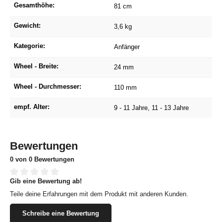
Gesamthöhe:
81 cm
Gewicht:
3,6 kg
Kategorie:
Anfänger
Wheel - Breite:
24 mm
Wheel - Durchmesser:
110 mm
empf. Alter:
9 - 11 Jahre
, 11 - 13 Jahre
Bewertungen
0 von 0 Bewertungen
Gib eine Bewertung ab!
Durchschnittliche Bewertung von 0 von 5 Sternen
Teile deine Erfahrungen mit dem Produkt mit anderen Kunden.
Schreibe eine Bewertung