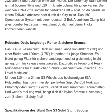
zwischen 5 und 9 Jahren entwickelt wurde. Der Chromoly Stahl-Lenker
ist mit 550mm Höhe und 520mm Breite optimal für junge Fahrer. Die
weichen TPR-Griffe sorgen für perfekten Halt – egal, ob du gerade an
einem Tailwhip arbeitest oder durch die City rollst. Das IHC
Compression System mit einer robusten 2-Bolt Aluminium Clamp hält
alles bombenfest zusammen, damit du dich auf deine Tricks
konzentrieren kannst!
Robustes Deck, langlebige Rollen & sichere Bremse
Das 6061-T6 Aluminium Deck mit einer Länge von 480mm (19") und
einer Breite von 120mm (4.75") ist perfekt für junge Shredder. Es
bietet genug Platz für sichere Landungen und ist gleichzeitig leicht
genug, um Tricks easy umzusetzen. Dazu gibt es Front- und Rear-
Nylon-Inserts für zusätzlichen Schutz – inspiriert von unseren PRO-
Level-Modellen!
Mit den 110mm x 24mm S3 Wheels aus hochwertigem 86A
Polyurethan hast du immer den perfekten Grip. Die Colt Fork aus
Chromoly-Stahl sorgt für extra Stabilität und smoothes Fahrverhalten.
Und wenn’s mal eng wird, bringt dich die Nylon-Bremse zuverlässig
zum Stehen – Safety first!
Spezifikationen des Blunt One S3 Solid Stunt Scooter