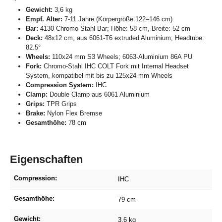
Gewicht:
3,6 kg
Empf. Alter:
7-11 Jahre (Körpergröße 122–146 cm)
Bar:
4130 Chromo-Stahl Bar; Höhe: 58 cm, Breite: 52 cm
Deck:
48x12 cm, aus 6061-T6 extruded Aluminium; Headtube:
82.5°
Wheels:
110x24 mm S3 Wheels; 6063-Aluminium 86A PU
Fork:
Chromo-Stahl IHC COLT Fork mit Internal Headset
System, kompatibel mit bis zu 125x24 mm Wheels
Compression System:
IHC
Clamp:
Double Clamp aus 6061 Aluminium
Grips:
TPR Grips
Brake:
Nylon Flex Bremse
Gesamthöhe:
78 cm
Eigenschaften
Compression:
IHC
Gesamthöhe:
79 cm
Gewicht:
3,6 kg