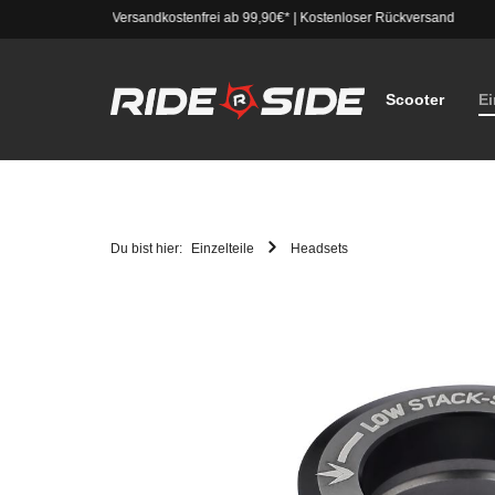
Versandkostenfrei ab 99,90€*
|
Kostenloser Rückversand
Scooter
Ei
Du bist hier:
Einzelteile
Headsets