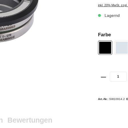
inkl. 20% MwSt. zzgl
Lagernd
Farbe
Art.-Nr.:
SW10914.2
n
Bewertungen