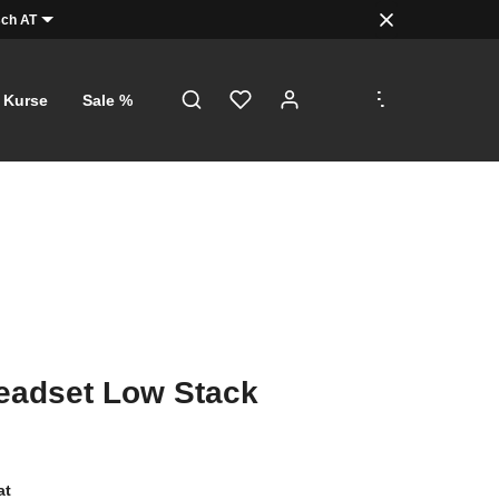
ch AT
.
.
.
Kurse
Sale %
eadset Low Stack
at