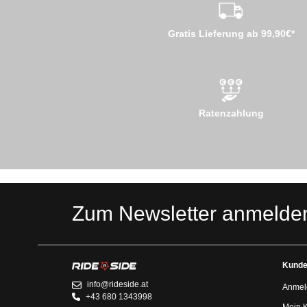
Gratis Lieferung ab 99,90€*
Ratenzahlung
Zum Newsletter anmelde
Kunde
info@rideside.at
Anmel
+43 680 1343998