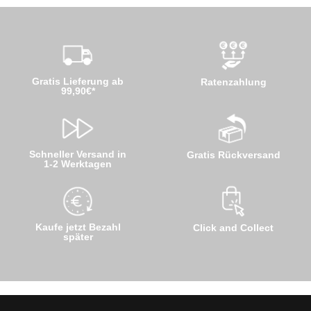
Gratis Lieferung ab
Ratenzahlung
99,90€*
Schneller Versand in
Gratis Rückversand
1-2 Werktagen
Kaufe jetzt Bezahl
Click and Collect
später