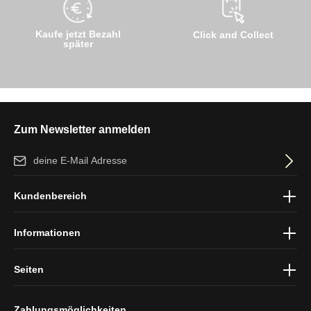
Kaufe jetzt Bezahl
Click and Collect
später
Zum Newsletter anmelden
E-Mail-Adresse*
Ich habe die
Datenschutzbestimmungen
zur Kenntnis genommen
Kundenbereich
und die
AGB
gelesen und bin mit ihnen einverstanden.
Informationen
Seiten
Zahlungsmöglichkeiten